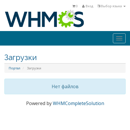
0
Вход
Выбор языка
Togg
navi
Загрузки
Портал
Загрузки
Нет файлов
Powered by
WHMCompleteSolution