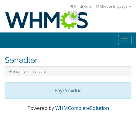
0
Giriş
Choose language
Togg
navi
Sənədlər
Ana səhifə
Sənədlər
Fayl Yoxdur
Powered by
WHMCompleteSolution