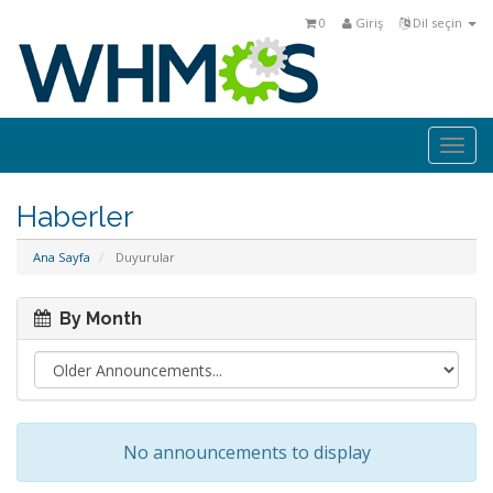
0
Giriş
Dil seçin
Togg
navi
Haberler
Ana Sayfa
Duyurular
By Month
No announcements to display