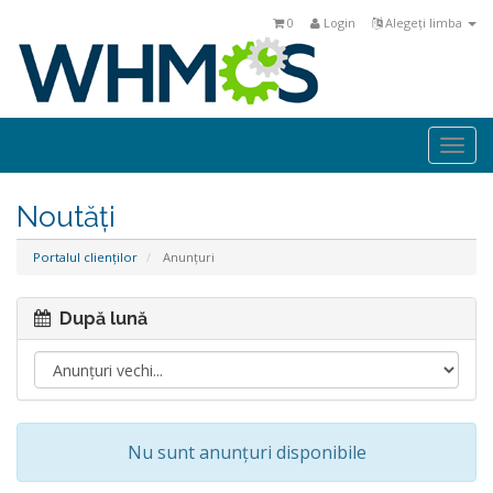
0
Login
Alegeți limba
Togg
navi
Noutăți
Portalul clienților
Anunțuri
După lună
Nu sunt anunțuri disponibile