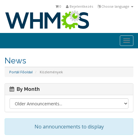
0
Bejelentkezés
Choose language
Togg
navi
News
Portál Főoldal
Közlemények
By Month
No announcements to display