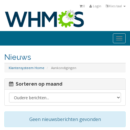
0
Login
Kies taal
Togg
navi
Nieuws
Klantensysteem Home
Aankondigingen
Sorteren op maand
Geen nieuwsberichten gevonden