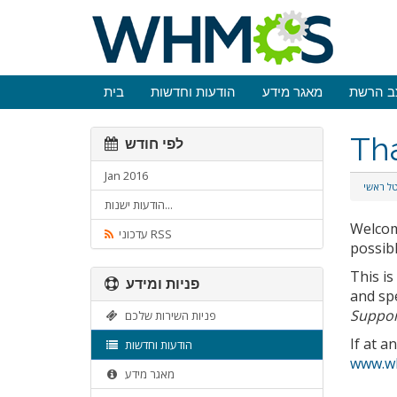
ב הרשת
מאגר מידע
הודעות וחדשות
בית
Th
לפי חודש
Jan 2016
ל ראשי
הודעות ישנות...
Welco
עדכוני RSS
possibl
This i
פניות ומידע
and spe
Suppor
פניות השירות שלכם
If at a
הודעות וחדשות
www.w
מאגר מידע