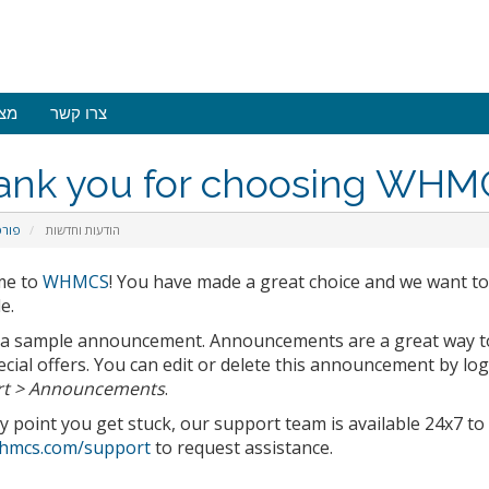
צרו קשר
מצ
ank you for choosing WHM
הודעות וחדשות
פורט
me to
WHMCS
! You have made a great choice and we want to
e.
s a sample announcement. Announcements are a great way 
cial offers. You can edit or delete this announcement by lo
t > Announcements
.
ny point you get stuck, our support team is available 24x7 to a
hmcs.com/support
to request assistance.